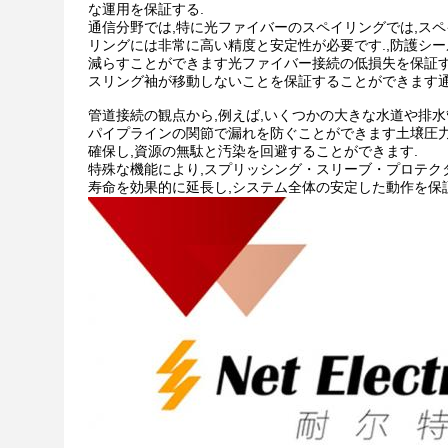
な運用を保証する.
通信分野では,特に光ファイバーのスペイリングでは,ス
リングには非常に高い精度と安定性が必要です.,防護シ
減らすことができます光ファイバー接続の低損失を保証す
スリング袖が移動しないことを保証することができます通
管道接続の観点から,例えば,いくつかの大きな水道や排
パイプラインの関節で漏れを防ぐことができます土壌圧力
確保し,資源の無駄と汚染を回避することができます.
特殊な機能により,スプリッシング・スリーブ・プロテクタ
寿命を効果的に延長し,システム全体の安定した動作を保証