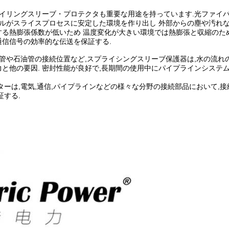
ペイリングスリーブ・プロテクタも重要な用途を持っています.光ファイ
ールがスライスプロセスに安定した環境を作り出し 外部からの塵や汚れ
る熱膨張係数が低いため 温度変化が大きい環境では熱膨張と収縮のた
信信号の効率的な伝送を保証する.
水管や石油管の接続位置など,スプライシングスリーブ保護器は,水の流れ
と他の要因. 密封性能が良好で,長期間の使用中にパイプラインシステ
ーは,電気,通信,パイプラインなどの様々な分野の接続部品において,
する.