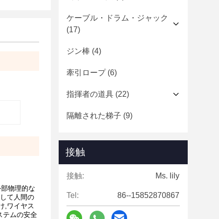
ケーブル・ドラム・ジャック
(17)
ジン棒
(4)
牽引ロープ
(6)
指揮者の道具
(22)
隔離された梯子
(9)
接触
接触:
Ms. lily
外部物理的な
Tel:
86--15852870867
そして人間の
け,ワイヤス
ステムの安全