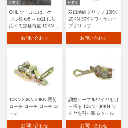
ビデオ
ビデオ
OHL ツールには、ケー
双口地線グリップ 10KN
ブル径 ф8 ～ ф11 に対
20KN 30KN ワイヤロー
応する定格荷重 10KN の
プグリップ
クランプと 3.9kg の軽量
お問い合わせ
お問い合わせ
設計が付属しています。
10KN 20KN 30KN 重荷
調整ケーブルワイヤを引
ローチ ローチ ローチ ロ
っ張る 10KN - 30KN ワ
ーチ
イヤを引っ張るツール
お問い合わせ
お問い合わせ