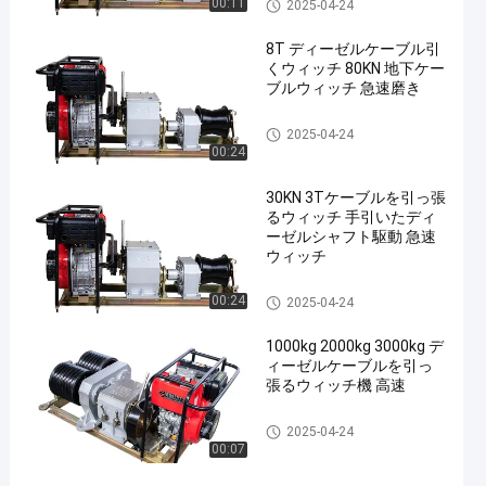
Diesel Cable Pulling Winch
00:11
2025-04-24
8T ディーゼルケーブル引
くウィッチ 80KN 地下ケー
ブルウィッチ 急速磨き
Diesel Cable Pulling Winch
2025-04-24
00:24
30KN 3Tケーブルを引っ張
るウィッチ 手引いたディ
ーゼルシャフト駆動 急速
ウィッチ
Diesel Cable Pulling Winch
00:24
2025-04-24
1000kg 2000kg 3000kg デ
ィーゼルケーブルを引っ
張るウィッチ機 高速
Diesel Cable Pulling Winch
2025-04-24
00:07