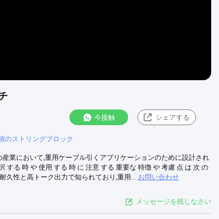
チ
今接触
シェアする
演のストリングブロック
どの産業において,重用ケーブル引くアプリケーションのために設計され
 時 や 使用 する 時 に 注意 する 重要な 特徴 や 考慮 点 は 次 の
は耐久性と高トーク出力で知られており,重用...
お問い合わせ
メッセージを残しなさい