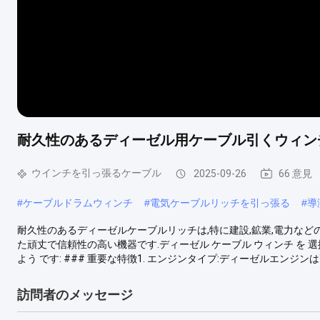
耐久性のあるディーゼル用ケーブル引くウィン
ウインチを引っ張るケーブル
2025-09-26
66 意見
#
ケーブルドラムウィンチ
#
電気ケーブルリッチを引っ張る
#
導
耐久性のあるディーゼルケーブルリッチは,特に建設,鉱業,電力な
た頑丈で信頼性の高い機器です.ディーゼル ケーブル ウィンチ を 選択 する
よう です: ### 重要な特徴1. エンジンタイプ:ディーゼルエンジン
訪問者のメッセージ