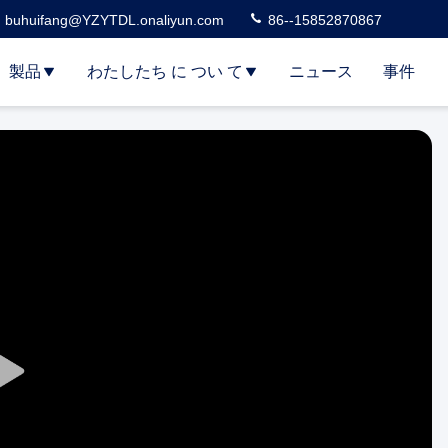
buhuifang@YZYTDL.onaliyun.com
86--15852870867
製品
わたしたち に つい て
ニュース
事件
Play
Video