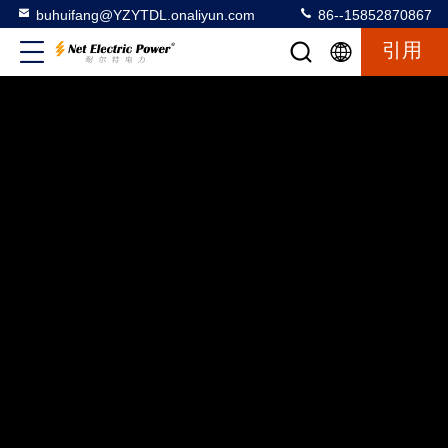
buhuifang@YZYTDL.onaliyun.com
86--15852870867
引用