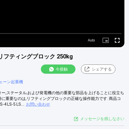
Auto
Picture-
Fullscre
in-
Picture
リフティングブロック 250kg
今接触
シェアする
ェーン起重機
ター,ステータル,および発電機の他の重要な部品を上げることに役立ち
特に重要なのは,リフティングブロックの正確な操作能力です. 商品コ
4 LS-5 LS....
お問い合わせ
メッセージを残しなさい