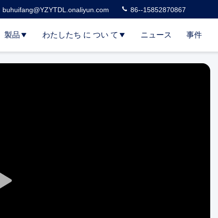
buhuifang@YZYTDL.onaliyun.com
86--15852870867
製品
わたしたち に つい て
ニュース
事件
Play
Video