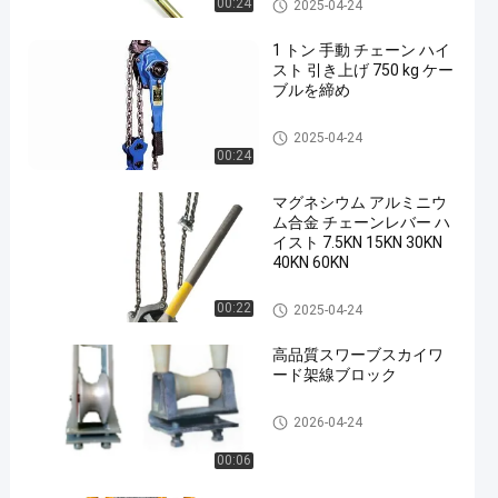
Lever Block
00:24
2025-04-24
1 トン 手動 チェーン ハイ
スト 引き上げ 750 kg ケー
ブルを締め
Lever Block
2025-04-24
00:24
en
マグネシウム アルミニウ
ム合金 チェーンレバー ハ
イスト 7.5KN 15KN 30KN
40KN 60KN
Lever Block
00:22
2025-04-24
高品質スワーブスカイワ
ード架線ブロック
Conductor Stringing Blocks
2026-04-24
00:06