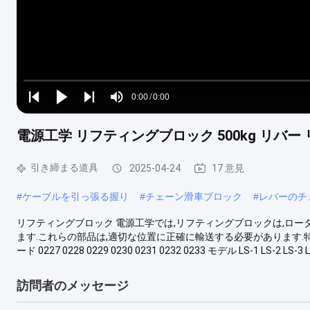
Loaded
:
0%
0:00
/
0:00
Play
Play
Play
Mute
Current
Duration
next
next
電源工学 リフティングブロック 500kg リバー 
Time
引き締まる道具
2025-04-24
17 意見
#
ケーブルを引っ張る握り
#
チェーン滑車ブロック
#
レバーのチ
リフティングブロック 電源工学では,リフティングブロックは,ロー
ます.これらの部品は,適切な位置に正確に輸送する必要があります.
ード 0227 0228 0229 0230 0231 0232 0233 モデル LS-1 LS-2 LS-3 LS-
訪問者のメッセージ