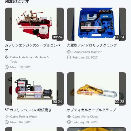
関連のビデオ
00:24
00:24
ガソリンエンジンのケーブルコンベ
充電型 ハイドロリッククランプ
ア
Compression Machine
Cable Installation Machine &
February 12, 2025
Tools
March 13, 2025
00:24
00:28
5T ガソリンベルトの連続磨き
オプティカルケーブルクランプ
Cable Pulling Winch
Come Along Clamp
March 04, 2025
February 13, 2025