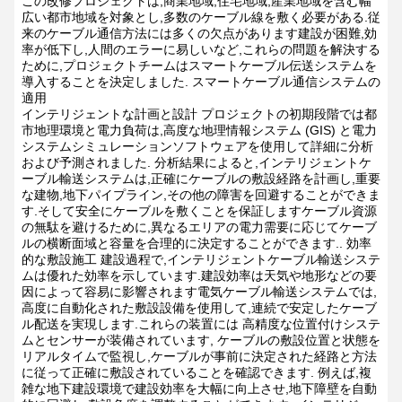
この改修プロジェクトは,商業地域,住宅地域,産業地域を含む幅
広い都市地域を対象とし,多数のケーブル線を敷く必要がある.従
来のケーブル通信方法には多くの欠点があります建設が困難,効
率が低下し,人間のエラーに易しいなど,これらの問題を解決する
ために,プロジェクトチームはスマートケーブル伝送システムを
導入することを決定しました.
スマートケーブル通信システムの
適用
インテリジェントな計画と設計
プロジェクトの初期段階では都
市地理環境と電力負荷は,高度な地理情報システム (GIS) と電力
システムシミュレーションソフトウェアを使用して詳細に分析
および予測されました. 分析結果によると,インテリジェントケ
ーブル輸送システムは,正確にケーブルの敷設経路を計画し,重要
な建物,地下パイプライン,その他の障害を回避することができま
す.そして安全にケーブルを敷くことを保証しますケーブル資源
の無駄を避けるために,異なるエリアの電力需要に応じてケーブ
ルの横断面域と容量を合理的に決定することができます..
効率
的な敷設施工
建設過程で,インテリジェントケーブル輸送システ
ムは優れた効率を示しています.建設効率は天気や地形などの要
因によって容易に影響されます電気ケーブル輸送システムでは,
高度に自動化された敷設設備を使用して,連続で安定したケーブ
ル配送を実現します.これらの装置には 高精度な位置付けシステ
ムとセンサーが装備されています, ケーブルの敷設位置と状態を
リアルタイムで監視し,ケーブルが事前に決定された経路と方法
に従って正確に敷設されていることを確認できます. 例えば,複
雑な地下建設環境で建設効率を大幅に向上させ,地下障壁を自動