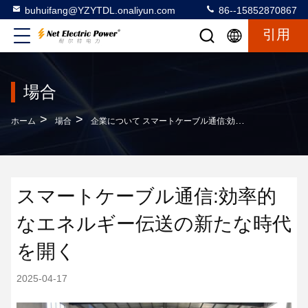
buhuifang@YZYTDL.onaliyun.com
86--15852870867
引用
場合
>
>
ホーム
場合
企業について スマートケーブル通信:効率的なエネルギー伝送の新たな時代を開く
スマートケーブル通信:効率的
なエネルギー伝送の新たな時代
を開く
2025-04-17