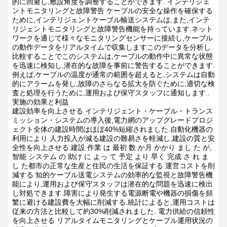
的に回避し,敷設角度を調整することができます.
インテリジェ
ントモニタリングと故障警告
ケーブルの安全な操作を確保する
ために,インテリジェントケーブル輸送システムは,また,インテ
リジェントモニタリングと故障警告機能を持っています.ネット
ワークを通じて様々なモニタリングセンサーに接続し,ケーブル
の動作データをリアルタイムで収集しますこのデータを分析し
比較することでこのシステムは,ケーブルの動作中に異常な状態
を迅速に検知し,潜在的な故障を事前に警告することができます.
例えば,ケーブルの温度が通常の範囲を超えると,システムは自動
的にアラームを発し,故障のさらなる拡大を防ぐために,適切な検
査と処理を行うために,運用および保守スタッフに通知します..
実施の効果と利益
建設効率を向上させる
インテリジェント・ケーブル・トランス
ミッション・システムの導入後,電力網のアップグレードプロジ
ェクト全体の建設時間はほぼ40%短縮されました.自動化機器の
利用により 人力投入が減る建設の難易さを軽減し,建設の質と安
全性を向上させる.建設 作業 は 最初 数 か月 かかり まし た が,
智能 システム の 助け に よっ て 予定 より 早く 完成 さ れ ま
し た都市の正常な生産と住民の生活を保証する
運営コストを削
減する
知的ケーブル送電システムの効率的な監視と故障警告機
能により,運用および保守スタッフは潜在的な問題を迅速に検出
し対処できます.障害により発生する電源断電や機器の損傷を頻
繁に避ける建設費を大幅に削減する.統計によると,運用コストは
従来の方法と比較して約30%削減されました.
電力供給の信頼性
を向上させる
リアルタイムモニタリングとケーブル運用状況の