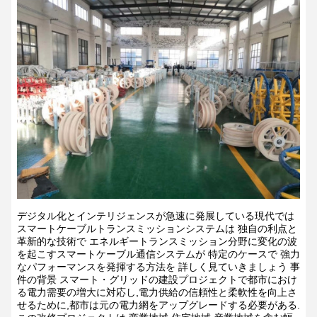
デジタル化とインテリジェンスが急速に発展している現代では
スマートケーブルトランスミッションシステムは 独自の利点と
革新的な技術で エネルギートランスミッション分野に変化の波
を起こすスマートケーブル通信システムが 特定のケースで 強力
なパフォーマンスを発揮する方法を 詳しく見ていきましょう
事
件の背景
スマート・グリッドの建設プロジェクトで都市におけ
る電力需要の増大に対応し,電力供給の信頼性と柔軟性を向上さ
せるために,都市は元の電力網をアップグレードする必要がある.