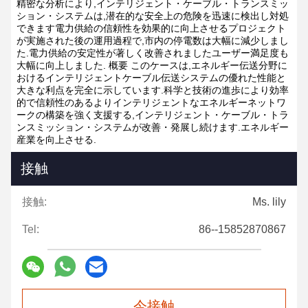
精密な分析により,インテリジェント・ケーブル・トランスミッ
ション・システムは,潜在的な安全上の危険を迅速に検出し対処
できます電力供給の信頼性を効果的に向上させるプロジェクト
が実施された後の運用過程で,市内の停電数は大幅に減少しまし
た.電力供給の安定性が著しく改善されましたユーザー満足度も
大幅に向上しました.
概要
このケースは,エネルギー伝送分野に
おけるインテリジェントケーブル伝送システムの優れた性能と
大きな利点を完全に示しています.科学と技術の進歩により効率
的で信頼性のあるよりインテリジェントなエネルギーネットワ
ークの構築を強く支援する,インテリジェント・ケーブル・トラ
ンスミッション・システムが改善・発展し続けます.エネルギー
産業を向上させる.
接触
接触:
Ms. lily
Tel:
86--15852870867
今接触