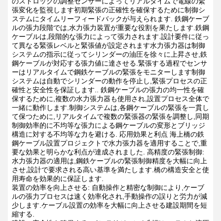
のストロックの調整センサーによってリアルタイムで電線の緊
張変化を監視します初期緊張の正確性を確保するために制御シ
ステムにタイムリーフィードバックが与えられます.
鉄鋼ケーブ
ルの張力段階では,水力張力装置が重要な役割を果たします.鉄鋼
ケーブルは,段階的な張力によって張力されます.設計要件に従っ
て異なる緊張レベルと緊張値が設定されます水力張力器は制御
システムの指示に従ってシリンダーの油圧を徐々に上昇させ,鉄
鋼ケーブルが対応する張力値に達させる.緊張する過程でセンサ
ーはリアルタイムで鋼鉄ケーブルの緊張をモニターします制御
システムは自動でシリンダーの動作を停止し,緊張プロセスの正
確性と安全性を保証します..
鉄鋼ケーブルの張力の均一性を確
保するために,複数の水力張力器も使用され,設置プロセス全体で
一緒に動作します.制御システムは,各鋼ケーブルの緊張を一貫し
て保つために,リアルタイムで複数の緊張器の緊張を調整し,同期
制御効率的に不均等な張力による鋼ケーブルの変形とブリッジ
構造に対する不均等な力を避ける.
応用効果と利点
海上橋の鉄
鋼ケーブル設置プロジェクトで水力張力器を適用することで,重
要な効果と明らかな利点が達成されました.
高精度の緊張制御:
水力張力器の適用は,鋼鉄ケーブルの緊張制御精度を大幅に向上
させ,設計で要求される高い基準を満たします.橋の構造安全と使
用寿命を効果的に保証します.
装置の効率を向上させる: 自動操作と精密な制御により,ケーブ
ルの張力プロセスは速く効率化され,手動操作の誤りと労力が減
少します.ケーブル設置の効率を大幅に向上させる建設期間を短
縮する.