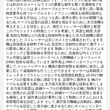
力張力器の適用に詳細な紹介です..
プロジェクトの背景
橋の長
さは約15キロメートルで 2つの重要な都市を繋ぐ交通枢纽です
メインブリッジは,多くのケーブルとケーブルに非常に高い緊張
精度要求を持つケーブルスタッドブリッジ構造を採用伝統的な
ケーブル張る方法は,このような高い基準を満たすのが困難であ
るため,ケーブル設置の品質と精度を保証するために,水力張機を
導入することを決定しました.
液圧ストレッサーの選択と配置
このプロジェクトの特徴とニーズを考慮して,高度な精度,大容
量,知的な制御などの高度な技術特性を備えた水力圧縮機が選択
されました.ストレッサーは主にホストから構成されています主
機は高強度合金材料で作られ,安定性と信頼性が良好で,数千トン
の緊張に耐えることができます.制御システムは,リアルタイムモ
ニタリングと緊張制御を実現するために,先進的なPLC (プログ
ラム可能な論理コントローラー) と人間機械インターフェース
(HMI) 技術を採用しています.操作者は,HMIインターフェースを
通じて,ストレージデータと機器の動作状態を直感的に表示し,必
要に応じて遠隔操作を行うことができます.センサーは高精度ス
トレッチタイプストレンスセンサを使用測定精度は ±0.5%で鋼
ケーブルの緊張を正確に測定できる.
設置中に適用する
橋のケ
ーブルを設置する際には,水力張力装置が重要な役割を果たしま
す.水力張力装置は,鉄鋼ケーブルの初期張力を正確に制御するた
めに使用され,設置プロセス中に鉄鋼ケーブルの安定性と直直さ
を確保します.操作者は設計要件に従って制御システムにおける
初期電圧値を設定します.そして,液圧張力機械は自動的に,鋼鉄
ケーブルを設定した張力値に達させるためにオイルシリンダー